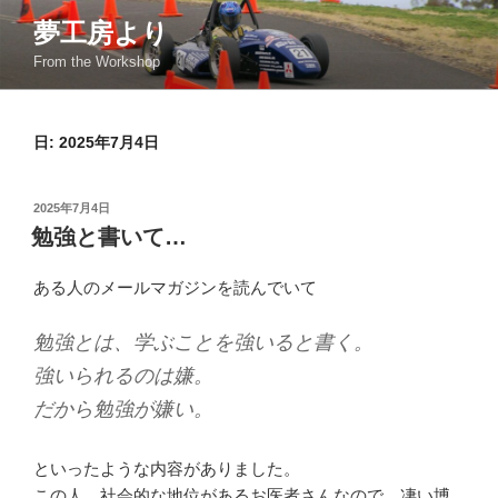
コ
夢工房より
ン
From the Workshop
テ
ン
ツ
日:
2025年7月4日
へ
ス
キ
投
2025年7月4日
ッ
稿
勉強と書いて…
日:
プ
ある人のメールマガジンを読んでいて
勉強とは、学ぶことを強いると書く。
強いられるのは嫌。
だから勉強が嫌い。
といったような内容がありました。
この人、社会的な地位があるお医者さんなので、凄い博