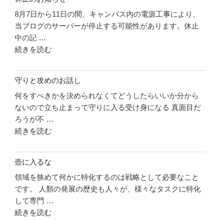
の
8月7日から11日の間、キャンパス内の電源工事により、
件
当ブログのサーバーが停止する可能性があります。休止
リ
中の記 …
ソ
"休
続きを読む
ー
止
ス
の
に
守りと攻めのお話し
お
つ
何をすべきかを決められなくてどうしたらいいか分から
知
い
ないので立ち止まって守りに入る受け身になる 真面目だ
ら
て"
ろうが不 …
せ"
の
"守
続きを読む
の
り
と
壺に入るな
攻
領域を狭めて何かに特化するのは戦略として必要なこと
め
です。 人類の発展の歴史も人々が、様々なタスクに特化
の
して専門 …
お
"壺
続きを読む
話