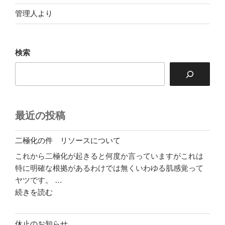
管理人より
検索
最近の投稿
二極化の件 リソースについて
これから二極化が起きると何度か言っていますがこれは
特に明確な根拠があるわけでは無くいわゆる肌感覚って
ヤツです。 …
"二
続きを読む
極
化
休止のお知らせ