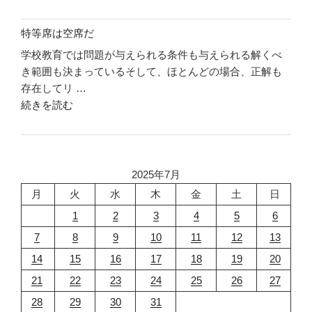
に
し"
入
の
特等席は空席だ
る
学校教育では問題が与えられる条件も与えられる解くべ
な"
き範囲も決まっているそして、ほとんどの場合、正解も
の
存在してリ …
"特
続きを読む
等
席
は
空
2025年7月
席
月
火
水
木
金
土
日
だ"
1
2
3
4
5
6
の
7
8
9
10
11
12
13
14
15
16
17
18
19
20
21
22
23
24
25
26
27
28
29
30
31