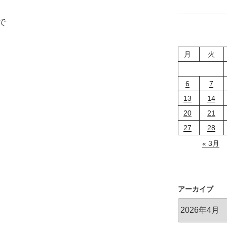
り
と
で
攻
め
の
月
火
お
話
し"
6
7
の
13
14
20
21
27
28
« 3月
アーカイブ