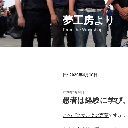
コ
ン
テ
夢工房より
ン
From the Workshop
ツ
へ
ス
キ
ッ
プ
日:
2026年4月16日
投
2026年4月16日
稿
愚者は経験に学び、
日:
このビスマルクの言葉
ですが…