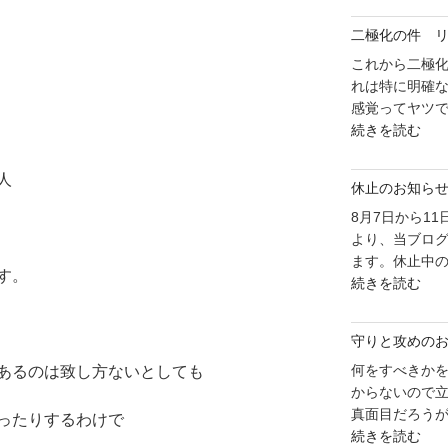
化
っ
二極化の件 
の
て
件
これから二極
い
前
れは特に明確
こ
の
感覚ってヤツで
う"
"二
め
続きを読む
の
極
り
化
で
人
休止のお知ら
の
行
件
8月7日から1
こ
リ
より、当ブロ
う"
ソ
ます。休止中の
の
す。
"休
ー
続きを読む
止
ス
の
に
守りと攻めの
お
つ
知
何をすべきか
あるのは致し方ないとしても
い
ら
からないので
て"
せ"
真面目だろうが
の
ったりするわけで
"守
の
続きを読む