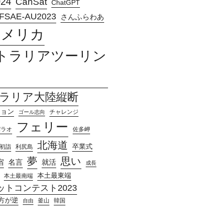
024
CanSat
ChatGPT
FSAE-AU2023
さんふらわあ
アメリカ
トラリアツーリン
ラリア大陸縦断
ション
チャレンジ
ゴール志向
フェリー
パラオ
佐多岬
北海道
卒業式
初詣
利尻島
夢
思い
宿
名言
就活
成長
本土最東端
本土最南端
トコンテスト2023
方が逆
釜山
韓国
自由