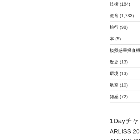
技術
(184)
教育
(1,733)
旅行
(98)
本
(5)
模擬惑星探査機C
歴史
(13)
環境
(13)
航空
(10)
雑感
(72)
1Dayチ
ARLISS 20