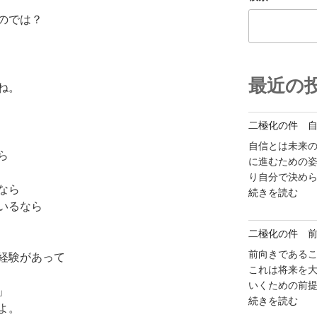
のでは？
最近の
ね。
二極化の件 
自信とは未来の
ら
に進むための
り自分で決めら
なら
"二
続きを読む
いるなら
極
化
二極化の件 
の
件
前向きである
経験があって
自
これは将来を大
信
いくための前提
」
"二
を
続きを読む
よ。
極
持