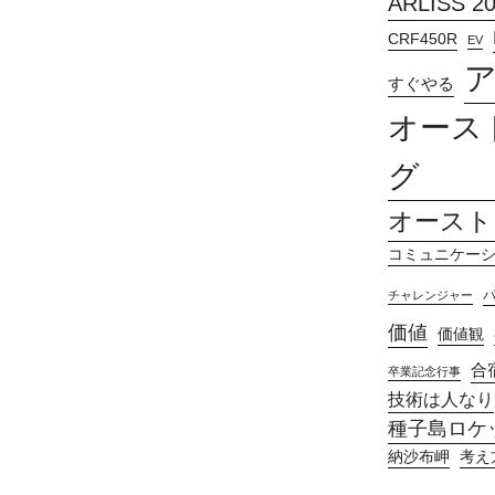
ARLISS 2
CRF450R
EV
すぐやる
オース
グ
オースト
コミュニケー
チャレンジャー
価値
価値観
合
卒業記念行事
技術は人なり
種子島ロケッ
納沙布岬
考え