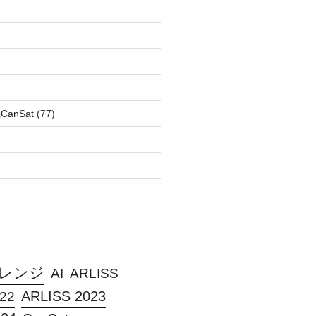
anSat
(77)
ャレンジ
AI
ARLISS
ARLISS 2023
22