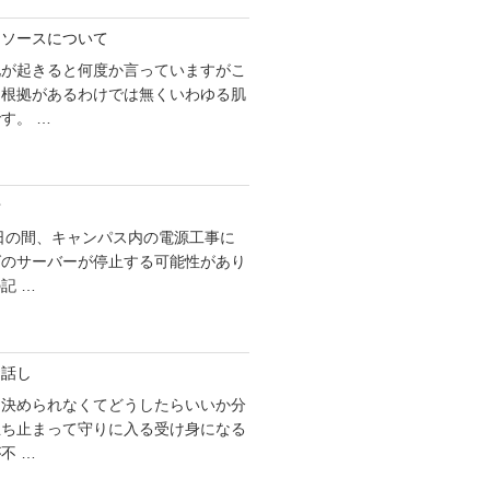
リソースについて
化が起きると何度か言っていますがこ
な根拠があるわけでは無くいわゆる肌
す。 …
せ
1日の間、キャンパス内の電源工事に
グのサーバーが停止する可能性があり
記 …
お話し
を決められなくてどうしたらいいか分
立ち止まって守りに入る受け身になる
不 …