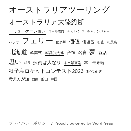
オーストラリアツーリング
オーストラリア大陸縦断
コミュニケーション
チャレンジ
ゴール志向
チャレンジャー
フェリー
価値
価値観
パラオ
佐多岬
初詣
利尻島
北海道
夢
合宿
名言
就活
卒業式
卒業記念行事
思い
技術は人なり
本土最東端
本土最南端
成長
種子島ロケットコンテスト2023
納沙布岬
考え方が逆
釜山
韓国
自由
プライバシーポリシー
Proudly powered by WordPress