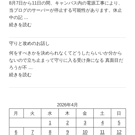
8月7日から11日の間、キャンパス内の電源工事により、
件
こ
当ブログのサーバーが停止する可能性があります。休止
リ
う"
中の記 …
ソ
の
"休
続きを読む
ー
止
ス
の
に
守りと攻めのお話し
お
つ
何をすべきかを決められなくてどうしたらいいか分から
知
い
ないので立ち止まって守りに入る受け身になる 真面目だ
ら
て"
ろうが不 …
せ"
の
"守
続きを読む
の
り
と
攻
め
2026年4月
の
月
火
水
木
金
土
日
お
1
2
3
4
5
話
6
7
8
9
10
11
12
し"