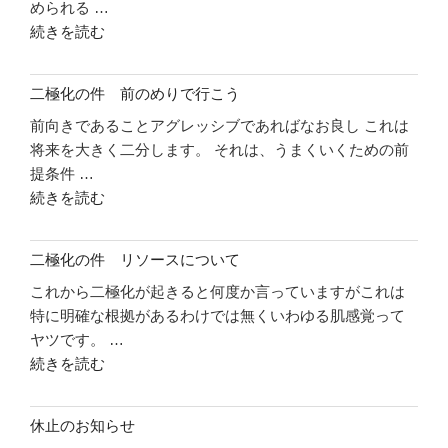
められる …
"二
続きを読む
極
化
二極化の件 前のめりで行こう
の
前向きであることアグレッシブであればなお良し これは
件
将来を大きく二分します。 それは、うまくいくための前
自
提条件 …
信
"二
続きを読む
を
極
持
化
っ
二極化の件 リソースについて
の
て
これから二極化が起きると何度か言っていますがこれは
件
い
特に明確な根拠があるわけでは無くいわゆる肌感覚って
前
こ
ヤツです。 …
の
う"
"二
続きを読む
め
の
極
り
化
で
休止のお知らせ
の
行