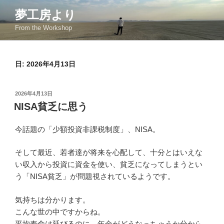
コ
夢工房より
ン
From the Workshop
テ
ン
ツ
日:
2026年4月13日
へ
ス
キ
投
2026年4月13日
ッ
稿
NISA貧乏に思う
日:
プ
今話題の「少額投資非課税制度」、NISA。
そして最近、若者達が将来を心配して、十分とはいえな
い収入から投資に資金を使い、貧乏になってしまうとい
う「NISA貧乏」が問題視されているようです。
気持ちは分かります。
こんな世の中ですからね。
平均寿命は延びるのに、年金がどうなっちゃうか分から