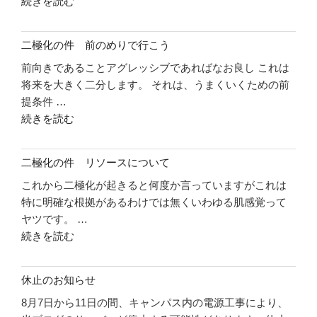
"二
続きを読む
極
化
二極化の件 前のめりで行こう
の
前向きであることアグレッシブであればなお良し これは
件
将来を大きく二分します。 それは、うまくいくための前
自
提条件 …
信
"二
続きを読む
を
極
持
化
っ
二極化の件 リソースについて
の
て
これから二極化が起きると何度か言っていますがこれは
件
い
特に明確な根拠があるわけでは無くいわゆる肌感覚って
前
こ
ヤツです。 …
の
う"
"二
続きを読む
め
の
極
り
化
で
休止のお知らせ
の
行
8月7日から11日の間、キャンパス内の電源工事により、
件
こ