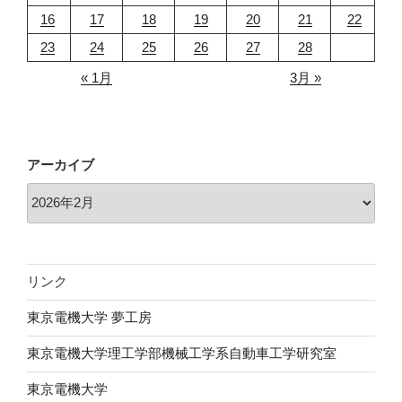
16
17
18
19
20
21
22
23
24
25
26
27
28
« 1月
3月 »
アーカイブ
リンク
東京電機大学 夢工房
東京電機大学理工学部機械工学系自動車工学研究室
東京電機大学