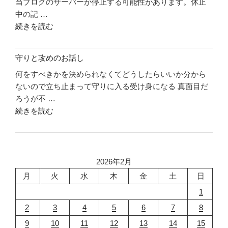
当ブログのサーバーが停止する可能性があります。休止
リ
う"
中の記 …
ソ
の
"休
続きを読む
ー
止
ス
の
に
守りと攻めのお話し
お
つ
何をすべきかを決められなくてどうしたらいいか分から
知
い
ないので立ち止まって守りに入る受け身になる 真面目だ
ら
て"
ろうが不 …
せ"
の
"守
続きを読む
の
り
と
攻
め
2026年2月
の
月
火
水
木
金
土
日
お
1
話
2
3
4
5
6
7
8
し"
の
9
10
11
12
13
14
15