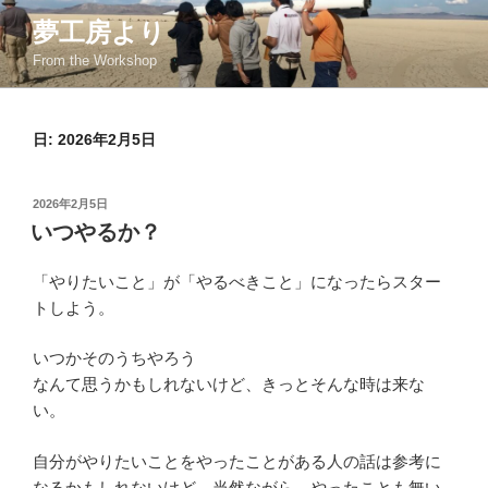
コ
夢工房より
ン
From the Workshop
テ
ン
ツ
日:
2026年2月5日
へ
ス
キ
投
2026年2月5日
ッ
稿
いつやるか？
日:
プ
「やりたいこと」が「やるべきこと」になったらスター
トしよう。
いつかそのうちやろう
なんて思うかもしれないけど、きっとそんな時は来な
い。
自分がやりたいことをやったことがある人の話は参考に
なるかもしれないけど、当然ながら、やったことも無い