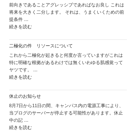
前向きであることアグレッシブであればなお良し これは
件
将来を大きく二分します。 それは、うまくいくための前
自
提条件 …
信
"二
続きを読む
を
極
持
化
っ
二極化の件 リソースについて
の
て
これから二極化が起きると何度か言っていますがこれは
件
い
特に明確な根拠があるわけでは無くいわゆる肌感覚って
前
こ
ヤツです。 …
の
う"
"二
続きを読む
め
の
極
り
化
で
休止のお知らせ
の
行
8月7日から11日の間、キャンパス内の電源工事により、
件
こ
当ブログのサーバーが停止する可能性があります。休止
リ
う"
中の記 …
ソ
の
"休
続きを読む
ー
止
ス