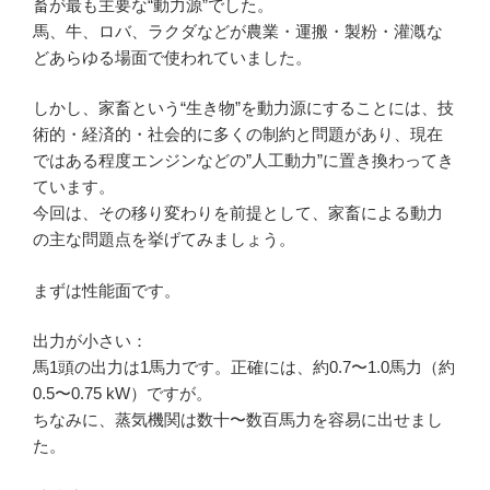
畜が最も主要な“動力源”でした。
馬、牛、ロバ、ラクダなどが農業・運搬・製粉・灌漑な
どあらゆる場面で使われていました。
しかし、家畜という“生き物”を動力源にすることには、技
術的・経済的・社会的に多くの制約と問題があり、現在
ではある程度エンジンなどの”人工動力”に置き換わってき
ています。
今回は、その移り変わりを前提として、家畜による動力
の主な問題点を挙げてみましょう。
まずは性能面です。
出力が小さい：
馬1頭の出力は1馬力です。正確には、約0.7〜1.0馬力（約
0.5〜0.75 kW）ですが。
ちなみに、蒸気機関は数十〜数百馬力を容易に出せまし
た。