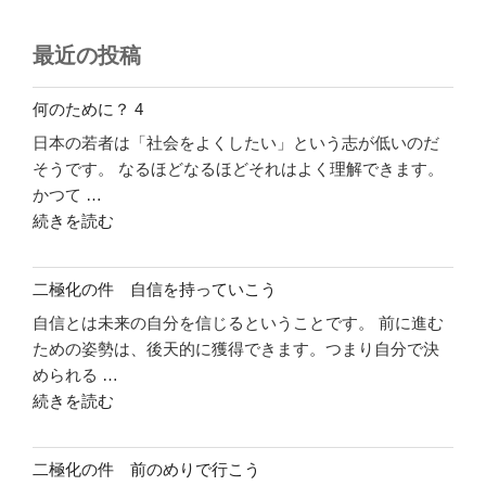
最近の投稿
何のために？ 4
日本の若者は「社会をよくしたい」という志が低いのだ
そうです。 なるほどなるほどそれはよく理解できます。
かつて …
"何
続きを読む
の
た
二極化の件 自信を持っていこう
め
自信とは未来の自分を信じるということです。 前に進む
に？
ための姿勢は、後天的に獲得できます。つまり自分で決
4"
められる …
の
"二
続きを読む
極
化
二極化の件 前のめりで行こう
の