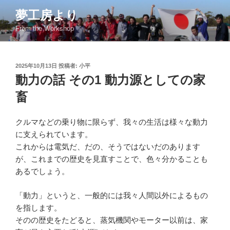
コ
夢工房より
ン
From the Workshop
テ
ン
ツ
投
2025年10月13日
投稿者:
小平
へ
稿
動力の話 その1 動力源としての家
ス
日:
キ
畜
ッ
プ
クルマなどの乗り物に限らず、我々の生活は様々な動力
に支えられています。
これからは電気だ、だの、そうではないだのあります
が、これまでの歴史を見直すことで、色々分かることも
あるでしょう。
「動力」というと、一般的には我々人間以外によるもの
を指します。
そのの歴史をたどると、蒸気機関やモーター以前は、家