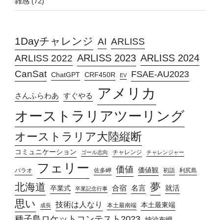
雑感
(72)
1Dayチャレンジ
AI
ARLISS
ARLISS 2023
ARLISS 2024
ARLISS 2022
CanSat
FSAE-AU2023
ChatGPT
CRF450R
EV
アメリカ
さんふらわあ
すぐやる
オーストラリアツーリング
オーストラリア大陸縦断
コミュニケーション
チャレンジ
ゴール志向
チャレンジャー
フェリー
価値
価値観
パラオ
佐多岬
初詣
利尻島
北海道
夢
合宿
名言
就活
卒業式
卒業記念行事
思い
技術は人なり
本土最東端
本土最南端
成長
種子島ロケットコンテスト2023
納沙布岬