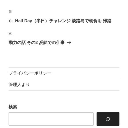
投
前
前
稿
の
Half Day（半日）チャレンジ 淡路島で朝食を 帰路
ナ
投
ビ
稿
次
次
ゲ
の
動力の話 その2 炭鉱での仕事
投
ー
稿
シ
ョ
ン
プライバシーポリシー
管理人より
検索