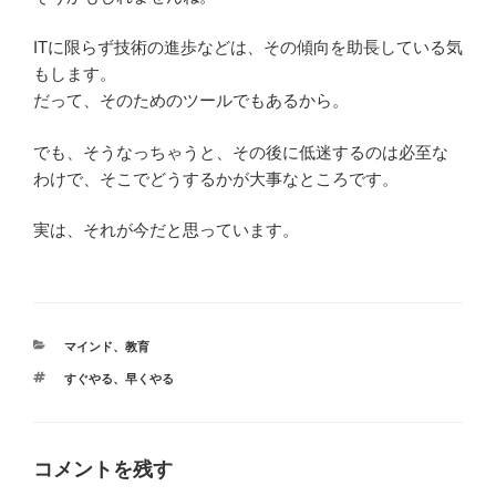
ITに限らず技術の進歩などは、その傾向を助長している気
もします。
だって、そのためのツールでもあるから。
でも、そうなっちゃうと、その後に低迷するのは必至な
わけで、そこでどうするかが大事なところです。
実は、それが今だと思っています。
カ
マインド
、
教育
テ
タ
すぐやる
、
早くやる
ゴ
グ
リ
ー
コメントを残す