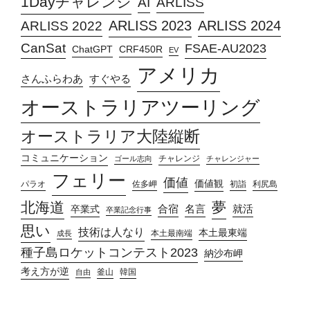
1Dayチャレンジ
AI
ARLISS
ARLISS 2023
ARLISS 2024
ARLISS 2022
CanSat
FSAE-AU2023
ChatGPT
CRF450R
EV
アメリカ
さんふらわあ
すぐやる
オーストラリアツーリング
オーストラリア大陸縦断
コミュニケーション
チャレンジ
ゴール志向
チャレンジャー
フェリー
価値
価値観
パラオ
佐多岬
初詣
利尻島
北海道
夢
合宿
名言
就活
卒業式
卒業記念行事
思い
技術は人なり
本土最東端
本土最南端
成長
種子島ロケットコンテスト2023
納沙布岬
考え方が逆
釜山
韓国
自由