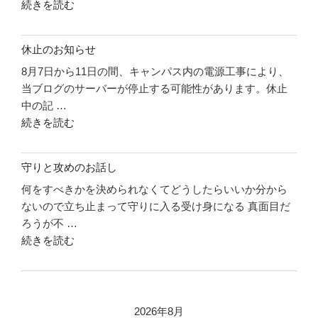
"二
続きを読む
め
の
極
り
化
で
休止のお知らせ
の
行
8月7日から11日の間、キャンパス内の電源工事により、
件
こ
当ブログのサーバーが停止する可能性があります。休止
リ
う"
中の記 …
ソ
の
"休
続きを読む
ー
止
ス
の
に
守りと攻めのお話し
お
つ
何をすべきかを決められなくてどうしたらいいか分から
知
い
ないので立ち止まって守りに入る受け身になる 真面目だ
ら
て"
ろうが不 …
せ"
の
"守
続きを読む
の
り
と
攻
め
2026年8月