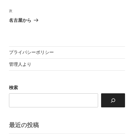
ナ
投
ビ
稿
次
次
ゲ
の
名古屋から
投
ー
稿
シ
ョ
ン
プライバシーポリシー
管理人より
検索
最近の投稿