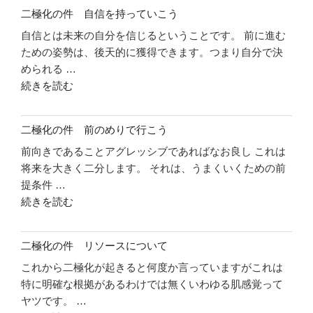
二極化の件 自信を持っていこう
自信とは未来の自分を信じるということです。 前に進む
ための姿勢は、後天的に獲得できます。つまり自分で決
められる …
"二
続きを読む
極
化
二極化の件 前のめりで行こう
の
前向きであることアグレッシブであればなお良し これは
件
将来を大きく二分します。 それは、うまくいくための前
自
提条件 …
信
"二
続きを読む
を
極
持
化
っ
二極化の件 リソースについて
の
て
これから二極化が起きると何度か言っていますがこれは
件
い
特に明確な根拠があるわけでは無くいわゆる肌感覚って
前
こ
ヤツです。 …
の
う"