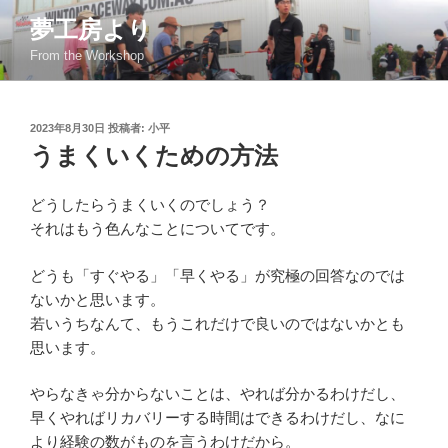
コ
夢工房より
ン
From the Workshop
テ
ン
ツ
投
2023年8月30日
投稿者:
小平
へ
稿
うまくいくための方法
ス
日:
キ
ッ
どうしたらうまくいくのでしょう？
プ
それはもう色んなことについてです。
どうも「すぐやる」「早くやる」が究極の回答なのでは
ないかと思います。
若いうちなんて、もうこれだけで良いのではないかとも
思います。
やらなきゃ分からないことは、やれば分かるわけだし、
早くやればリカバリーする時間はできるわけだし、なに
より経験の数がものを言うわけだから。