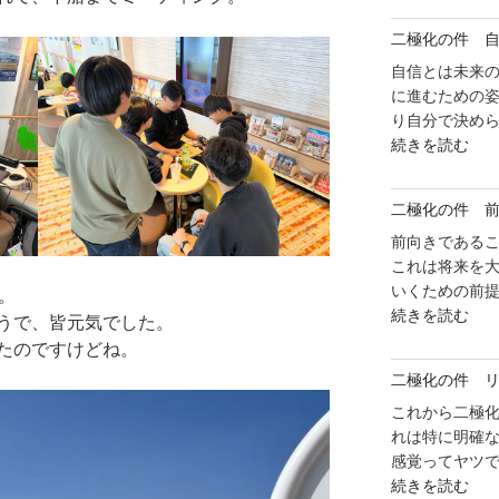
た
出
二極化の件 
め
発
に？
自信とは未来の
前
4"
に進むための
日"
の
り自分で決めら
の
"二
続きを読む
極
化
二極化の件 
の
件
前向きである
自
これは将来を大
信
いくための前提
。
"二
を
続きを読む
うで、皆元気でした。
極
持
たのですけどね。
化
っ
二極化の件 
の
て
件
これから二極
い
前
れは特に明確
こ
の
感覚ってヤツで
う"
"二
め
続きを読む
の