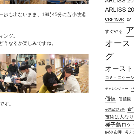
ARLISS 20
ARLISS 2
歩も出ないまま、18時45分に苫小牧港
CRF450R
EV
すぐやる
ィング。
オース
どうなるか楽しみですね。
グ
オースト
コミュニケー
チャレンジャー
価値
価値観
定です。
合
卒業記念行事
技術は人なり
種子島ロケッ
納沙布岬
考え