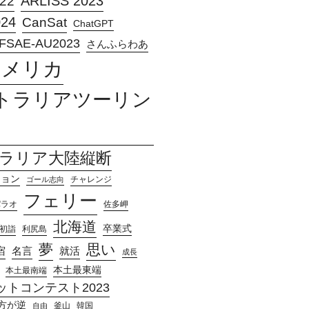
ARLISS 2023
22
024
CanSat
ChatGPT
FSAE-AU2023
さんふらわあ
アメリカ
トラリアツーリン
ラリア大陸縦断
ション
チャレンジ
ゴール志向
フェリー
パラオ
佐多岬
北海道
卒業式
初詣
利尻島
夢
思い
宿
名言
就活
成長
本土最東端
本土最南端
トコンテスト2023
方が逆
釜山
韓国
自由