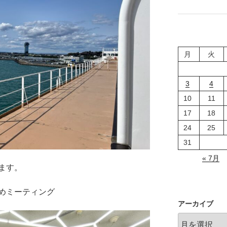
極
り
化
で
の
行
件
こ
リ
う"
月
火
ソ
の
ー
ス
3
4
に
10
11
つ
17
18
い
て"
24
25
の
31
« 7月
ます。
めミーティング
アーカイブ