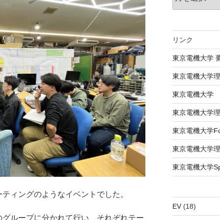
リンク
東京電機大学 
東京電機大学
東京電機大学
東京電機大学
東京電機大学Formu
東京電機大学
東京電機大学Spac
ーティングのようなイベントでした。
EV
(18)
のグループに分かれて行い、それぞれテー