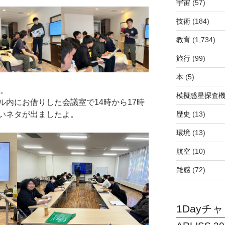
宇宙
(57)
技術
(184)
教育
(1,734)
旅行
(99)
本
(5)
た。
模擬惑星探査機C
内にお借りした会議室で14時から17時
いネタが出ましたよ。
歴史
(13)
環境
(13)
航空
(10)
雑感
(72)
1Dayチ