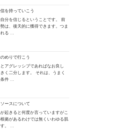
自信を持っていこう
自分を信じるということです。 前
姿勢は、後天的に獲得できます。つま
れる …
前のめりで行こう
ことアグレッシブであればなお良し
きく二分します。 それは、うまく
条件 …
リソースについて
化が起きると何度か言っていますがこ
な根拠があるわけでは無くいわゆる肌
す。 …