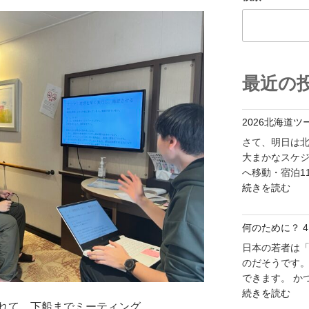
最近の
2026北海道
さて、明日は
大まかなスケジ
へ移動・宿泊11
"2026
続きを読む
北
海
何のために？ 4
道
ツ
日本の若者は
ー
のだそうです。
リ
できます。 か
"何
ン
続きを読む
れて、下船までミーティング。
の
グ