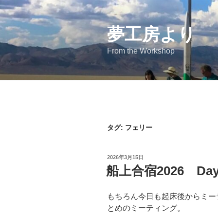
コ
ン
テ
夢工房より
ン
From the Workshop
ツ
へ
ス
キ
ッ
プ
タグ:
フェリー
投
2026年3月15日
稿
船上合宿2026 Day
日:
もちろん今日も起床後からミー
とめのミーティング。