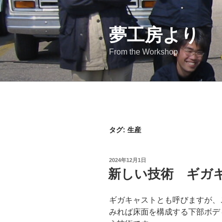
コ
ン
テ
夢工房より
ン
From the Workshop
ツ
へ
ス
キ
ッ
プ
タグ:
生産
投
2024年12月1日
稿
新しい技術 ギガ
日:
ギガキャストとも呼びますが、
みれば床面を構成する下部ボデ