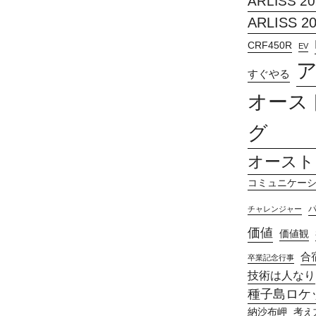
ARLISS 20
ARLISS 2
CRF450R
EV
すぐやる
オース
グ
オースト
コミュニケー
チャレンジャー
価値
価値観
合
卒業記念行事
技術は人なり
種子島ロケッ
納沙布岬
考え