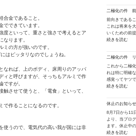
化
二極化の件 
の
軽合金であること。
件
前向きである
金でできています。
自
これは将来を大
強度といって、重さと強さで考えるとア
信
いくための前提
"二
を
続きを読む
になります。
極
持
ルミの方が強いのです。
化
っ
Vにはピッタリなのでしょうね。
二極化の件 
の
て
件
これから二極
い
となれば、上のボディ、床周りのアッパ
前
れは特に明確
こ
ディと呼びますが、そっちもアルミで作
の
感覚ってヤツで
う"
論ですが。
"二
め
続きを読む
の
接触させて使うと、「電食」といって、
極
り
化
で
休止のお知ら
ミで作ることになるのです。
の
行
件
8月7日から1
こ
リ
より、当ブロ
う"
ソ
ます。休止中の
の
を使うので、電気代の高い我が国には非
"休
ー
続きを読む