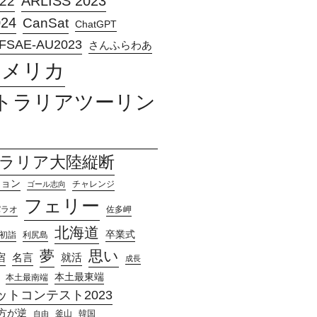
ARLISS 2023
22
024
CanSat
ChatGPT
FSAE-AU2023
さんふらわあ
アメリカ
トラリアツーリン
ラリア大陸縦断
ション
チャレンジ
ゴール志向
フェリー
パラオ
佐多岬
北海道
卒業式
初詣
利尻島
夢
思い
宿
名言
就活
成長
本土最東端
本土最南端
トコンテスト2023
方が逆
釜山
韓国
自由