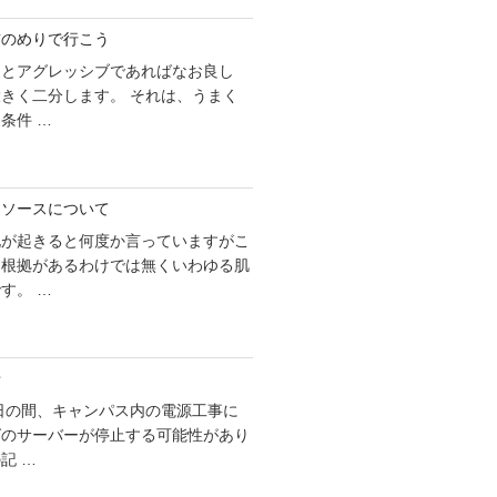
前のめりで行こう
ことアグレッシブであればなお良し
きく二分します。 それは、うまく
条件 …
リソースについて
化が起きると何度か言っていますがこ
な根拠があるわけでは無くいわゆる肌
す。 …
せ
1日の間、キャンパス内の電源工事に
グのサーバーが停止する可能性があり
記 …