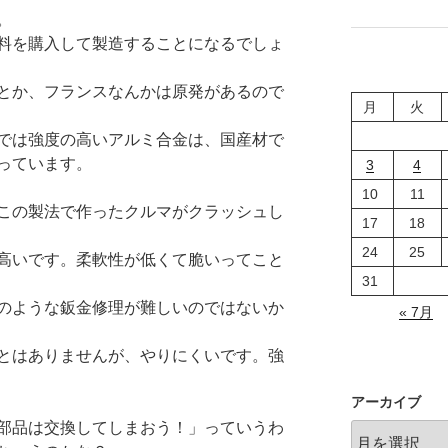
止
ス
。
の
に
料を購入して製造することになるでしょ
お
つ
知
い
とか、フランスなんかは原発があるので
ら
て"
月
火
せ"
の
では強度の高いアルミ合金は、国産材で
の
っています。
3
4
10
11
この製法で作ったクルマがクラッシュし
17
18
24
25
高いです。柔軟性が低くて脆いってこと
31
のような鈑金修理が難しいのではないか
« 7月
とはありませんが、やりにくいです。強
アーカイブ
部品は交換してしまおう！」っていうわ