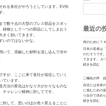
それを各社がやろうとしています。EV向
す。
まで数十点の大型のプレス部品をスポッ
最近の
、鋳物として一つの部品にしてしまおう
大きく効いてきます。
すいのではないかな。
何のために？ 4
日本の若者は
用いて、溶融した材料を流し込んで冷や
のだそうです。
。
できます。 か
"何
続きを読む
の
ですが、ここに来て各社が追従していく
た
二極化の件 
め
いています。
に？
自信とは未来の
造方法の変化はかなり大がかりなものな
4"
に進むための
、チャレンジ精神に対してです。
の
り自分で決めら
"二
続きを読む
に対して、思いのほか色々変えることに
極