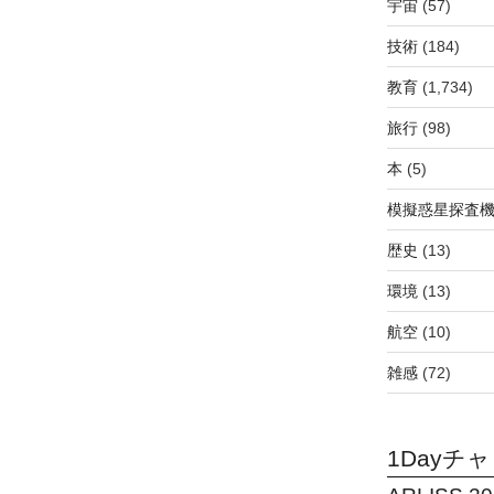
宇宙
(57)
技術
(184)
教育
(1,734)
旅行
(98)
本
(5)
模擬惑星探査機C
歴史
(13)
環境
(13)
航空
(10)
雑感
(72)
1Dayチ