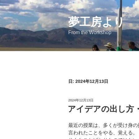
コ
ン
テ
夢工房より
ン
From the Workshop
ツ
へ
ス
キ
ッ
プ
日:
2024年12月13日
投
2024年12月13日
稿
アイデアの出し方・
日:
最近の授業は、多くが受け身の
言われたことをやる、覚える。