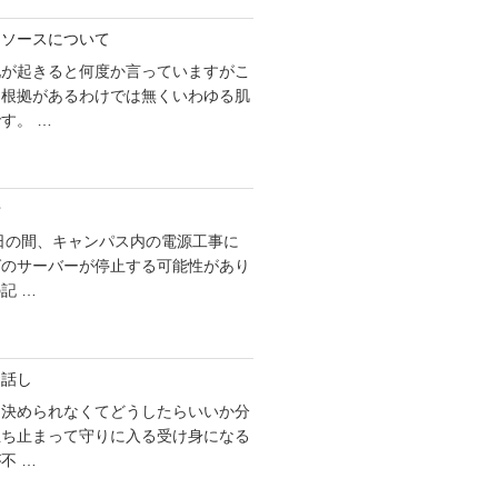
リソースについて
化が起きると何度か言っていますがこ
な根拠があるわけでは無くいわゆる肌
す。 …
せ
1日の間、キャンパス内の電源工事に
グのサーバーが停止する可能性があり
記 …
お話し
を決められなくてどうしたらいいか分
立ち止まって守りに入る受け身になる
不 …