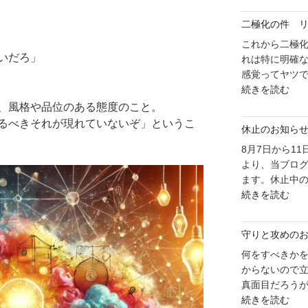
化
っ
二極化の件 
の
て
件
これから二極
い
いだろ」
前
れは特に明確
こ
の
感覚ってヤツで
う"
"二
め
続きを読む
の
極
り
、風格や品位のある態度のこと。
化
で
るべきそれが現れていないぞ」というこ
休止のお知ら
の
行
件
8月7日から1
こ
リ
より、当ブロ
う"
ソ
ます。休止中の
の
"休
ー
続きを読む
止
ス
の
に
守りと攻めの
お
つ
知
何をすべきか
い
ら
からないので
て"
せ"
真面目だろうが
の
"守
の
続きを読む