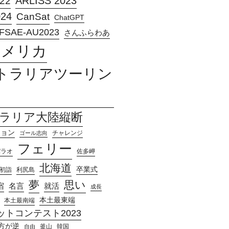
ARLISS 2023
22
024
CanSat
ChatGPT
FSAE-AU2023
さんふらわあ
アメリカ
トラリアツーリン
ラリア大陸縦断
ション
チャレンジ
ゴール志向
フェリー
パラオ
佐多岬
北海道
卒業式
初詣
利尻島
夢
思い
宿
名言
就活
成長
本土最東端
本土最南端
トコンテスト2023
方が逆
釜山
韓国
自由