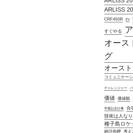
ARLISS 20
ARLISS 2
CRF450R
EV
すぐやる
オース
グ
オースト
コミュニケー
チャレンジャー
価値
価値観
合
卒業記念行事
技術は人なり
種子島ロケッ
納沙布岬
考え