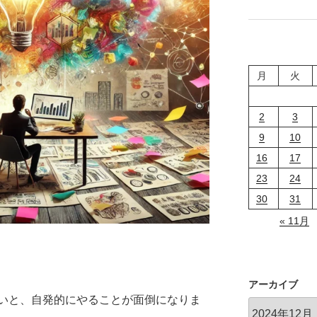
り
と
攻
め
の
月
火
お
話
し"
2
3
の
9
10
16
17
23
24
30
31
« 11月
アーカイブ
いと、自発的にやることが面倒になりま