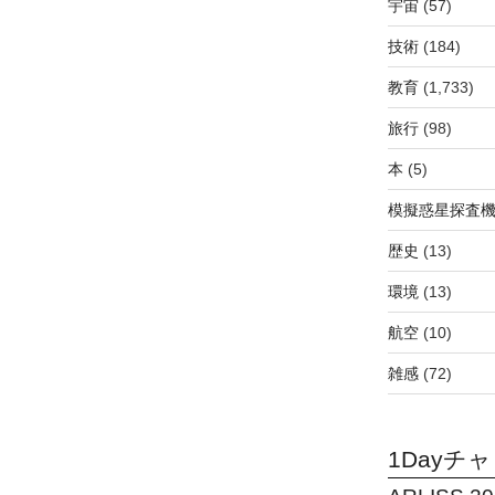
宇宙
(57)
技術
(184)
教育
(1,733)
旅行
(98)
本
(5)
模擬惑星探査機C
歴史
(13)
環境
(13)
航空
(10)
雑感
(72)
1Dayチ