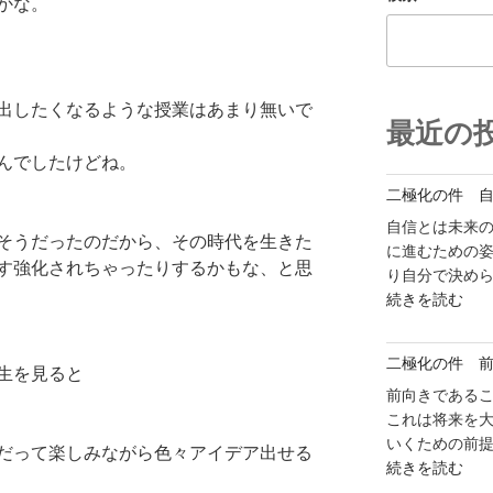
かな。
出したくなるような授業はあまり無いで
最近の
んでしたけどね。
二極化の件 
自信とは未来の
そうだったのだから、その時代を生きた
に進むための
す強化されちゃったりするかもな、と思
り自分で決めら
"二
続きを読む
極
化
二極化の件 
の
生を見ると
件
前向きである
自
これは将来を大
信
いくための前提
だって楽しみながら色々アイデア出せる
"二
を
続きを読む
極
持