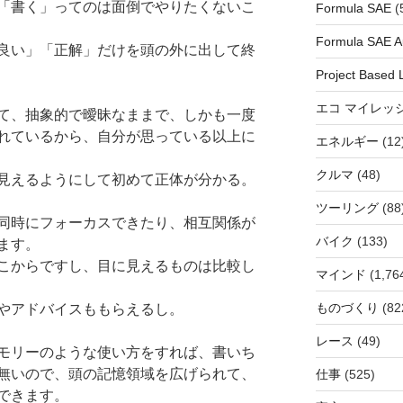
「書く」ってのは面倒でやりたくないこ
Formula SAE
(
Formula SAE Au
良い」「正解」だけを頭の外に出して終
Project Based 
エコ マイレッ
て、抽象的で曖昧なままで、しかも一度
れているから、自分が思っている以上に
エネルギー
(12
クルマ
(48)
見えるようにして初めて正体が分かる。
ツーリング
(88
同時にフォーカスできたり、相互関係が
バイク
(133)
ます。
こからですし、目に見えるものは比較し
マインド
(1,76
ものづくり
(82
やアドバイスももらえるし。
レース
(49)
モリーのような使い方をすれば、書いち
無いので、頭の記憶領域を広げられて、
仕事
(525)
できます。