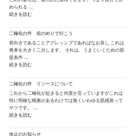
められる …
"二
続きを読む
極
化
二極化の件 前のめりで行こう
の
前向きであることアグレッシブであればなお良し これは
件
将来を大きく二分します。 それは、うまくいくための前
自
提条件 …
信
"二
続きを読む
を
極
持
化
っ
二極化の件 リソースについて
の
て
これから二極化が起きると何度か言っていますがこれは
件
い
特に明確な根拠があるわけでは無くいわゆる肌感覚って
前
こ
ヤツです。 …
の
う"
"二
続きを読む
め
の
極
り
化
で
休止のお知らせ