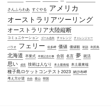
アメリカ
さんふらわあ
すぐやる
オーストラリアツーリング
オーストラリア大陸縦断
コミュニケーション
チャレンジ
ゴール志向
チャレンジャー
フェリー
価値
価値観
パラオ
佐多岬
初詣
利尻島
北海道
夢
合宿
名言
就活
卒業式
卒業記念行事
思い
技術は人なり
本土最東端
本土最南端
成長
種子島ロケットコンテスト2023
納沙布岬
考え方が逆
釜山
韓国
自由