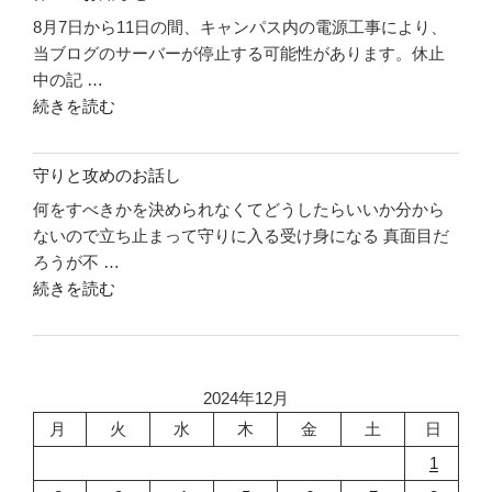
の
行
8月7日から11日の間、キャンパス内の電源工事により、
件
こ
当ブログのサーバーが停止する可能性があります。休止
リ
う"
中の記 …
ソ
の
"休
続きを読む
ー
止
ス
の
に
守りと攻めのお話し
お
つ
何をすべきかを決められなくてどうしたらいいか分から
知
い
ないので立ち止まって守りに入る受け身になる 真面目だ
ら
て"
ろうが不 …
せ"
の
"守
続きを読む
の
り
と
攻
め
2024年12月
の
月
火
水
木
金
土
日
お
1
話