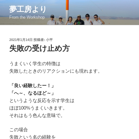
コ
夢工房より
ン
From the Workshop
テ
ン
ツ
投
2021年1月14日
投稿者:
小平
へ
稿
失敗の受け止め方
ス
日:
キ
ッ
うまくいく学生の特徴は
プ
失敗したときのリアクションにも現れます。
「良い経験したー！」
「へ～、なるほど～」
というような反応を示す学生は
ほぼ100%うまくいきます。
それはもう色んな意味で。
この場合
失敗という名の経験を