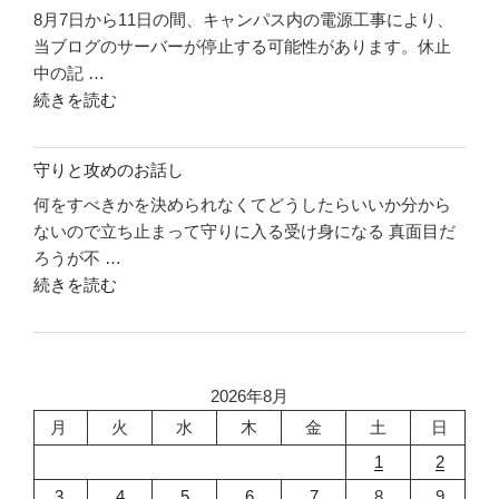
8月7日から11日の間、キャンパス内の電源工事により、
件
こ
当ブログのサーバーが停止する可能性があります。休止
リ
う"
中の記 …
ソ
の
"休
続きを読む
ー
止
ス
の
に
守りと攻めのお話し
お
つ
何をすべきかを決められなくてどうしたらいいか分から
知
い
ないので立ち止まって守りに入る受け身になる 真面目だ
ら
て"
ろうが不 …
せ"
の
"守
続きを読む
の
り
と
攻
め
2026年8月
の
月
火
水
木
金
土
日
お
1
2
話
3
4
5
6
7
8
9
し"