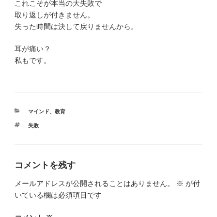
これこそが本当の大失敗で
取り返しが付きません。
失った時間は決して戻りませんから。
耳が痛い？
私もです。
カ
マインド
、
教育
テ
タ
失敗
ゴ
グ
リ
ー
コメントを残す
メールアドレスが公開されることはありません。
※
が付
いている欄は必須項目です