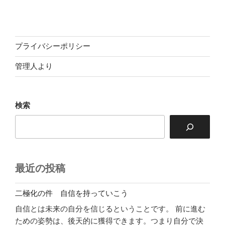
投
ー
稿
シ
ョ
ン
プライバシーポリシー
管理人より
検索
最近の投稿
二極化の件 自信を持っていこう
自信とは未来の自分を信じるということです。 前に進む
ための姿勢は、後天的に獲得できます。つまり自分で決