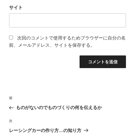
サイト
次回のコメントで使用するためブラウザーに自分の名
前、メールアドレス、サイトを保存する。
投
前
前
稿
の
ものがないのでものづくりの何を伝えるか
ナ
投
ビ
稿
次
次
ゲ
の
レーシングカーの作り方…の知り方