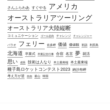
アメリカ
さんふらわあ
すぐやる
オーストラリアツーリング
オーストラリア大陸縦断
コミュニケーション
チャレンジ
ゴール志向
チャレンジャー
フェリー
価値
価値観
パラオ
佐多岬
初詣
利尻島
北海道
夢
合宿
名言
就活
卒業式
卒業記念行事
思い
技術は人なり
本土最東端
本土最南端
成長
種子島ロケットコンテスト2023
納沙布岬
考え方が逆
釜山
韓国
自由