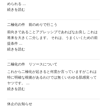
められる …
"二
続きを読む
極
化
二極化の件 前のめりで行こう
の
前向きであることアグレッシブであればなお良し これは
件
将来を大きく二分します。 それは、うまくいくための前
自
提条件 …
信
"二
続きを読む
を
極
持
化
っ
二極化の件 リソースについて
の
て
これから二極化が起きると何度か言っていますがこれは
件
い
特に明確な根拠があるわけでは無くいわゆる肌感覚って
前
こ
ヤツです。 …
の
う"
"二
続きを読む
め
の
極
り
化
で
休止のお知らせ
の
行